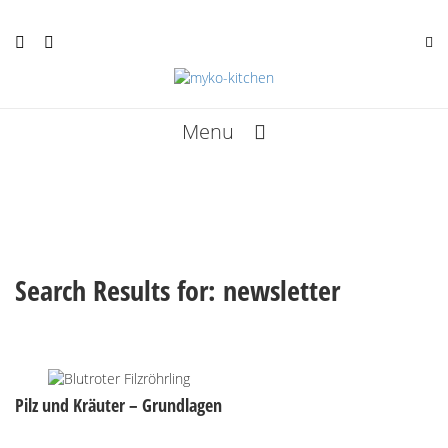
Menu
Rezepte
Termine
Kunst
Search Results for:
newsletter
Infos
Über mich
Pilz und Kräuter – Grundlagen
Bücher