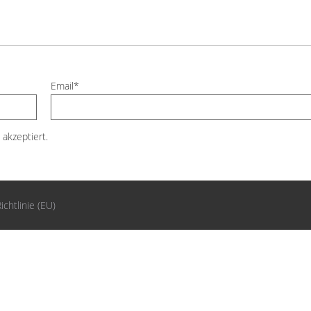
Email*
akzeptiert.
ichtlinie (EU)