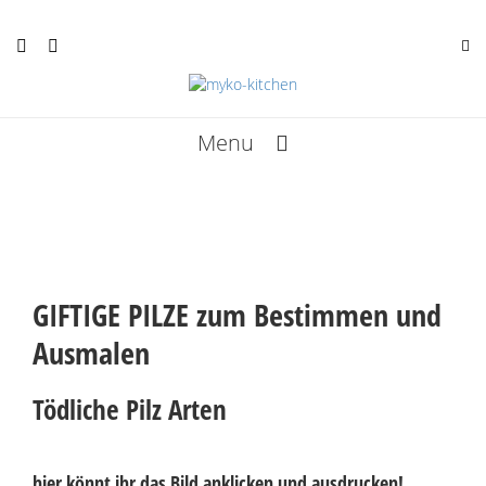
Menu
Rezepte
Termine
Kunst
GIFTIGE PILZE zum Bestimmen und
Infos
Ausmalen
Über mich
Tödliche Pilz Arten
Bücher
hier könnt ihr das Bild anklicken und ausdrucken!