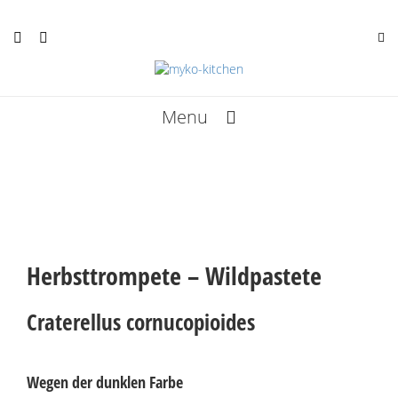
Menu
Rezepte
Termine
Kunst
Herbsttrompete – Wildpastete
Infos
Craterellus cornucopioides
Über mich
Bücher
Wegen der dunklen Farbe