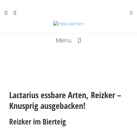
Menu
Rezepte
Termine
Kunst
Lactarius essbare Arten, Reizker –
Infos
Knusprig ausgebacken!
Über mich
Reizker im Bierteig
Bücher