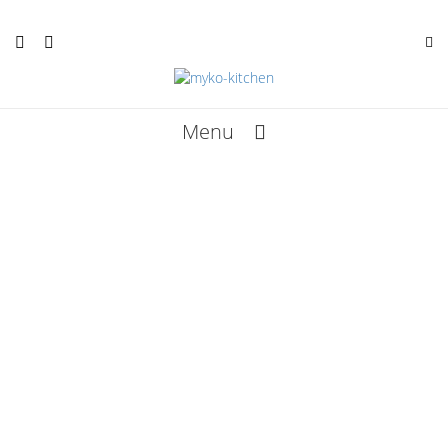
Menu
Rezepte
Termine
Kunst
Infos
Über mich
Bücher