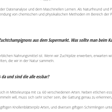
h der Datenanalyse und dem Maschinellen Lernen. Als Naturfreund und Pi
endung von chemischen und physikalischen Methoden im Bereich der Pi
 Zuchtchampignons aus dem Supermarkt. Was sollte man beim Ka
erderblichen Nahrungsmittel ist. Wenn wir Zuchtpilze erwerben, erwart
lten, die wir in der Natur sammeln.
 da und sind die alle essbar?
ich in Mitteleuropa mit ca. 60 verschiedenen Arten. Neben etlichen ess
meln will, muss sich sehr sicher sein, die Gattung genau zu erkennen, 
giftigen Knollenblätterpilz-Arten, und diversen giftigen Schirmlingen un