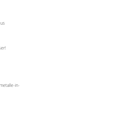
cus
ser!
etalle-in-