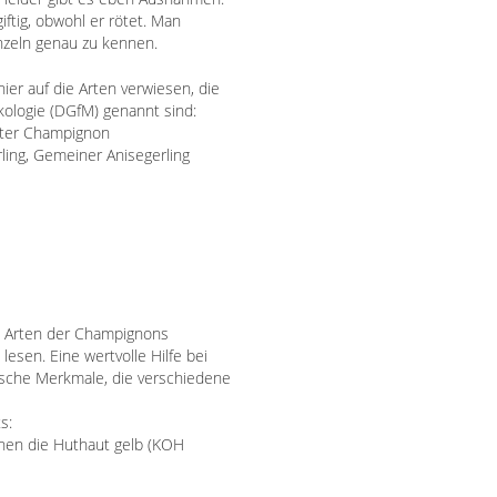
giftig, obwohl er rötet. Man
inzeln genau zu kennen.
r auf die Arten verwiesen, die
ykologie (DGfM) genannt
sind:
ngter Champignon
ling, Gemeiner Anisegerling
d Arten der Champignons
 lesen. Eine wertvolle Hilfe bei
che Merkmale, die verschiedene
s:
onen die Huthaut gelb (KOH