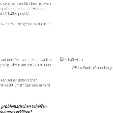
 senkrechten Striches mit Anilin
alpetersäure auf der Huthaut
 (Schäffer positiv).
 G. Kibby "The genus Agaricus in
ht auf den Test ansprechen wollen.
 gezeigt, der manchmal nicht oder
©Foto Sonja Waldenberge
egen seiner gefährlichen
mit Recht umstritten und er wird
n problematischen Schäffer-
enaueres erklären?