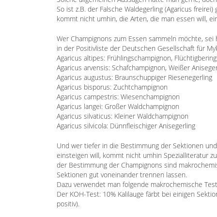
So ist z.B. der Falsche Waldegerling (Agaricus freirei) 
kommt nicht umhin, die Arten, die man essen will, e
Wer Champignons zum Essen sammeln möchte, sei hie
i
n der Positivliste der Deutschen Gesellschaft für M
Agaricus altipes: Frühlingschampignon, Flüchtigberi
Agaricus arvensis: Schafchampignon, Weißer Aniseger
Agaricus augustus: Braunschuppiger Riesenegerling
Agaricus bisporus: Zuchtchampignon
Agaricus campestris: Wiesenchampignon
Agaricus langei: Großer Waldchampignon
Agaricus silvaticus: Kleiner Waldchampignon
Agaricus silvicola: Dünnfleischiger Anisegerling
Und wer tiefer in die Bestimmung der Sektionen un
einsteigen will, kommt nicht umhin Spezialliteratur zu
der Bestimmung der Champignons sind makrochemis
Sektionen gut voneinander trennen lassen.
Dazu verwendet man folgende makrochemische Test
Der KOH-Test: 10% Kalilauge färbt bei einigen Sekti
positiv).