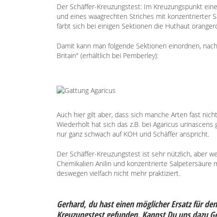
Der Schäffer-Kreuzungstest: Im Kreuzungspunkt eines
und eines waagrechten Striches mit konzentrierter S
färbt sich bei einigen Sektionen die Huthaut orangerot
Damit kann man folgende Sektionen einordnen,
nach
Britain" (erhältlich bei Pemberley)
:
Auch hier gilt aber, dass sich manche Arten fast nic
Wiederholt hat sich das z.B. bei Agaricus urinascens
nur ganz schwach auf KOH und Schäffer anspricht.
Der Schäffer-Kreuzungstest ist sehr nützlich, aber w
Chemikalien Anilin und konzentrierte Salpetersäure 
deswegen vielfach nicht mehr praktiziert.
Gerhard, du hast einen möglicher Ersatz für de
Kreuzungstest gefunden. Kannst Du uns dazu G