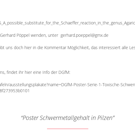
_A_possible_substitute_for_the_Schaeffer_reaction_in_the_genus_Agari
. Gerhard Pöppel wenden, unter gerhard.poeppel@gmx.de
bt uns doch hier in die Kommentar Möglichkeit, das interessiert alle Le
, findet ihr hier eine Info der DGfM:
tafeln/ausstellungsplakate?name=DGfM-Poster-Serie-1-Toxische-Schwerm
78f273953b0101
Poster Schwermetallgehalt in Pilzen