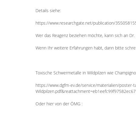
Details siehe:
https://www.researchgate.net/publication/355058155
Wer das Reagenz beziehen möchte, kann sich an Dr
Wenn Ihr weitere Erfahrungen habt, dann bitte schrei
Toxische Schwermetalle in Wildpilzen wie Champignons
https://www.dgfm-ev.de/service/materialien/poster-
Wildpilzen.pdf&reattachment=eb1eefc99f97582ec6
Oder hier von der ÖMG :