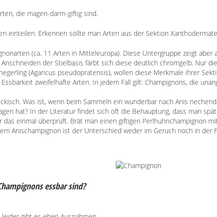
ten, die magen-darm-giftig sind.
 einteilen. Erkennen sollte man Arten aus der Sektion Xanthodermate
pignonarten (ca. 11 Arten in Mitteleuropa). Diese Untergruppe zeigt aber 
nschneiden der Stielbasis färbt sich diese deutlich chromgelb. Nur di
negerling (Agaricus pseudopratensis), wollen diese Merkmale ihrer Sekti
ssbarkeit zweifelhafte Arten. In jedem Fall gilt: Champignons, die unang
s tückisch. Was ist, wenn beim Sammeln ein wunderbar nach Anis rieche
en hat? In der Literatur findet sich oft die Behauptung, dass man spä
 das einmal überprüft. Brät man einen giftigen Perlhuhnchampignon mit
gem Anischampignon ist der Unterschied weder im Geruch noch in der F
 Champignons essbar sind?
 leider gibt es eben Ausnahmen.