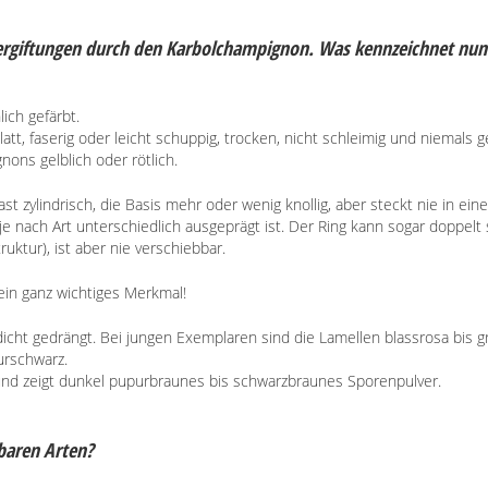
ergiftungen durch den Karbolchampignon. Was kennzeichnet nun
ich gefärbt.
latt, faserig oder leicht schuppig, trocken, nicht schleimig und niemals ge
ons gelblich oder rötlich.
fast zylindrisch, die Basis mehr oder wenig knollig, aber steckt nie in eine
e nach Art unterschiedlich ausgeprägt ist. Der Ring kann sogar doppelt
ruktur), ist aber nie verschiebbar.
ein ganz wichtiges Merkmal!
icht gedrängt. Bei jungen Exemplaren sind die Lamellen blassrosa bis 
urschwarz.
und zeigt dunkel pupurbraunes bis schwarzbraunes Sporenpulver.
sbaren Arten?