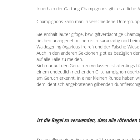
Innerhalb der Gattung Champignons gibt es etliche Ar
Champignons kann man in verschiedene Untergruppen
Sie enthält lauter giftige, bzw. giftverdächtige Cham
riechen unangenehm chemisch-karbolartig und beim A
Waldegerling (Agaricus freirei) und der Falsche Wiese
Auch in den anderen Sektionen gibt es bezüglich der E
auf alle Fälle zu meiden.
Sich nur auf den Geruch zu verlassen ist allerding
einem undeutlich riechenden Giftchampignon übertrag
am Geruch erkennt. In einer kleinen Runde haben wir
dem identisch angebratenen gilbenden dünnfleischi
Ist die Regel zu verwenden, dass alle rötenden
Solche allgemeinen Aussagen hätte man gerne, doch