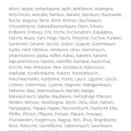
Ahorn, Akazie, Amberbäume, Apfel, Apfelbeere, Aubergine,
Artischocke, Avocado, Bambus, Banane, Basilikum, Baumwolle,
Buche, Begonie, Birne, Birne, Bohnen, Buchsbaum,
Chrysantheme, Dattelpflaumenbaum, Eiben, Erbsen,
Erdbeere, Erdnuss, Erle, Esche, Eschenahorn, Eukalyptus,
Falsche Akazie, Farn, Feige, Flachs, Forsythie, Fuchsie, Funkien,
Gardenien, Geranie, Gerste, Gräser, Guayule, Gummibaum,
Gurke, Hanf, Hibiskus, Himbeere, Hirse, Hornstrauch,
Johannisbeere, Jojoba, Kaffee, Kakao, Kakteen, Kamelie,
Kapuzinerkresse, Karotte, Kartoffel, Kastanie, Kautschuk,
Kirsche, Kiwi, Klebsame, Klee, Knoblauch, Kokosnuss,
Kopfsalat, Korallenbäume, Kräuter, Kreosotbusch,
Kriechwacholder, Kuhbohne, Kürbis, Lauch, Liguster, Litschi,
Lorbeer, Löwenmaul, Luzerne, Magnolie, Mahagonibaum,
Mahonie, Mais, Mammutbaum, Mandel, Mango,
Maniokstrauch, Marille, Maulbeere, mehrjährige Pflanzen,
Melden, Mimose, Moskitogras, Myrte, Okra, Olive, Palmen,
Pampasgras, Papaya, Pappel, Passionsfrucht, Pazifische Eibe,
Pfeffer, Pfirsich, Pflaume, Pistazie, Platane, Prosopis,
Prunkwinden, Purgiernuss, Raigras, Reis, Rhus, Ringelblume,
Rose, Rotesche, Säckelblume, Salbeistrauch, Sauerbaum,