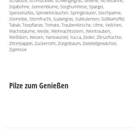
Schalotte, Schmucklilie, Schwingelgras, Sellerie, Sicheltanne,
Sojabohne, Sonnenblume, Sorghumhirse, Spargel,
Speisekürbis, Spindelsträucher, Springkräuter, Stechpalme,
Steineibe, Sternfrucht, Sudangras, Sukkulenten, Süßkartoffel,
Tabak, Teepflanze, Tomate, Traubenkirsche, Ulme, Veilchen,
Wachsbäume, Weide, Weihnachtsstern, Weintrauben,
Weißdorn, Weizen, Yamswurzel, Yucca, Zeder, Zitrusfrüchte,
Zitterpappel, Zuckerrohr, Zürgelbaum, Zwiebelgewächse,
Zypresse
Pilze zum Genießen