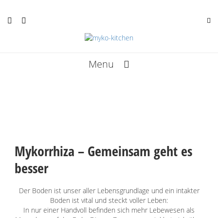
Menu
Rezepte
Termine
Kunst
Mykorrhiza – Gemeinsam geht es
Infos
besser
Über mich
Der Boden ist unser aller Lebensgrundlage und ein intakter
Bücher
Boden ist vital und steckt voller Leben:
In nur einer Handvoll befinden sich mehr Lebewesen als