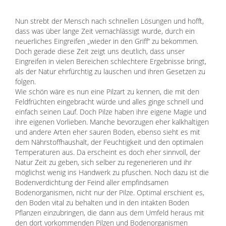
Nun strebt der Mensch nach schnellen Lösungen und hofft,
dass was über lange Zeit vernachlässigt wurde, durch ein
neuerliches Eingreifen „wieder in den Griff“ zu bekommen.
Doch gerade diese Zeit zeigt uns deutlich, dass unser
Eingreifen in vielen Bereichen schlechtere Ergebnisse bringt,
als der Natur ehrfürchtig zu lauschen und ihren Gesetzen zu
folgen.
Wie schön wäre es nun eine Pilzart zu kennen, die mit den
Feldfrüchten eingebracht würde und alles ginge schnell und
einfach seinen Lauf. Doch Pilze haben ihre eigene Magie und
ihre eigenen Vorlieben. Manche bevorzugen eher kalkhaltigen
und andere Arten eher sauren Boden, ebenso sieht es mit
dem Nährstoffhaushalt, der Feuchtigkeit und den optimalen
Temperaturen aus. Da erscheint es doch eher sinnvoll, der
Natur Zeit zu geben, sich selber zu regenerieren und ihr
möglichst wenig ins Handwerk zu pfuschen. Noch dazu ist die
Bodenverdichtung der Feind aller empfindsamen
Bodenorganismen, nicht nur der Pilze. Optimal erschient es,
den Boden vital zu behalten und in den intakten Boden
Pflanzen einzubringen, die dann aus dem Umfeld heraus mit
den dort vorkommenden Pilzen und Bodenorganismen